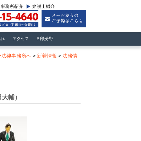
流れ
アクセス
相談分野
合法律事務所へ
>
新着情報
>
法務情
田大輔）