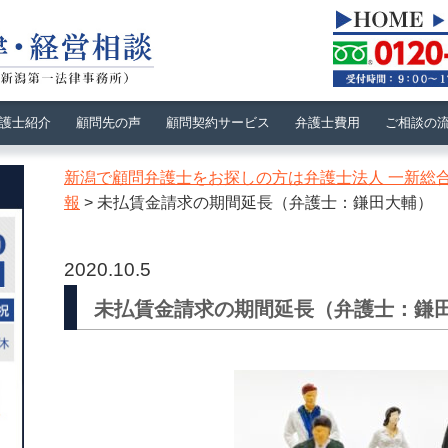
護士紹介
顧問先の声
顧問契約サービス
弁護士費用
ご相談の
新潟で顧問弁護士をお探しの方は弁護士法人 一新総
報
>
未払賃金請求の期間延長（弁護士：鎌田大輔）
2020.10.5
未払賃金請求の期間延長（弁護士：鎌