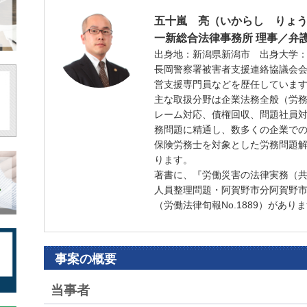
五十嵐 亮
（いからし りょ
一新総合法律事務所
理事／弁
出身地：新潟県新潟市
出身大学
長岡警察署被害者支援連絡協議会会
営支援専門員などを歴任していま
主な取扱分野は企業法務全般（労
レーム対応、債権回収、問題社員対
務問題に精通し、数多くの企業で
保険労務士を対象とした労務問題
ります。
著書に、『労働災害の法律実務（
人員整理問題・阿賀野市分阿賀野市分
（労働法律旬報No.1889）があり
事案の概要
当事者