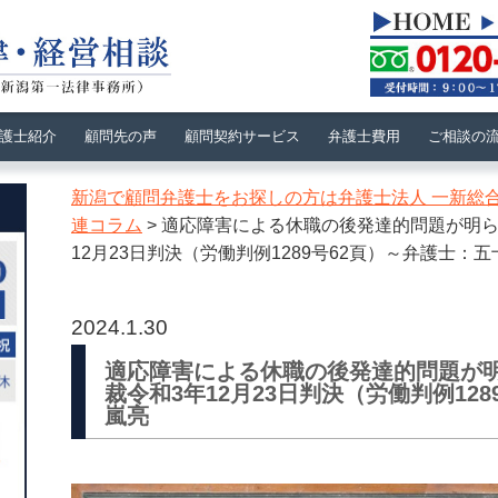
護士紹介
顧問先の声
顧問契約サービス
弁護士費用
ご相談の
新潟で顧問弁護士をお探しの方は弁護士法人 一新総
連コラム
>
適応障害による休職の後発達的問題が明ら
12月23日判決（労働判例1289号62頁）～弁護士：
2024.1.30
適応障害による休職の後発達的問題が
裁令和3年12月23日判決（労働判例12
嵐亮