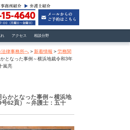
流れ
アクセス
相談分野
合法律事務所へ
>
新着情報
>
労務関
かとなった事例～横浜地裁令和3年
五十嵐亮
明らかとなった事例～横浜地
89号62頁）～弁護士：五十