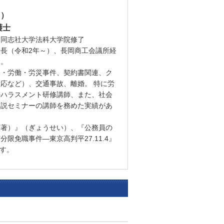
う）
護士
：同志社大学法科大学院修了
長（令和2年～）、長岡商工会議所経
す。
務・労働・労災事件、契約書関連、ク
応など）、交通事故、離婚。 特に労
のハラスメント研修講師、また、社会
解説セミナーの講師を務めた実績があ
共著）』（ぎょうせい）、『公務員の
限免職事件―東京高判平27.11.4』
ます。