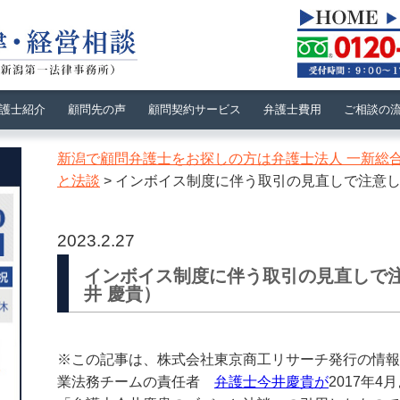
護士紹介
顧問先の声
顧問契約サービス
弁護士費用
ご相談の
新潟で顧問弁護士をお探しの方は弁護士法人 一新総
と法談
>
インボイス制度に伴う取引の見直しで注意し
2023.2.27
インボイス制度に伴う取引の見直しで
井 慶貴）
※この記事は、株式会社東京商工リサーチ発行の情報
業法務チームの責任者
弁護士今井慶貴が
2017年