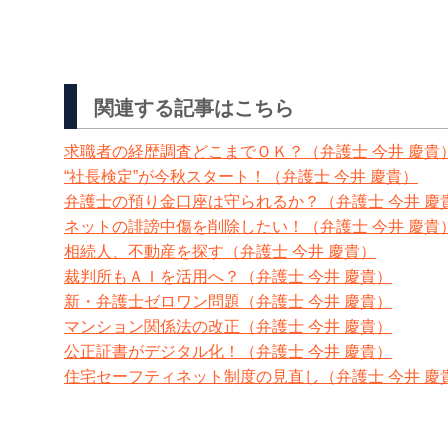
関連する記事はこちら
求職者の経歴調査どこまでＯＫ？（弁護士 今井 慶貴
“社長検定”が今秋スタート！（弁護士 今井 慶貴）
弁護士の預り金口座は守られるか？（弁護士 今井 慶
ネットの誹謗中傷を削除したい！（弁護士 今井 慶貴
相続人、不動産を探す（弁護士 今井 慶貴）
裁判所もＡＩを活用へ？（弁護士 今井 慶貴）
新・弁護士ゼロワン問題（弁護士 今井 慶貴）
マンション関係法の改正（弁護士 今井 慶貴）
公正証書がデジタル化！（弁護士 今井 慶貴）
住宅セーフティネット制度の見直し（弁護士 今井 慶