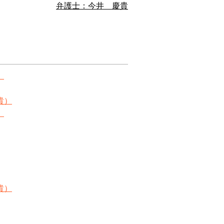
弁護士：今井 慶貴
）
貴）
）
貴）