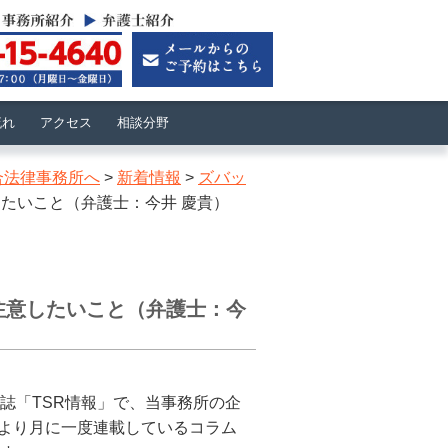
流れ
アクセス
相談分野
合法律事務所へ
>
新着情報
>
ズバッ
たいこと（弁護士：今井 慶貴）
注意したいこと（弁護士：今
誌「TSR情報」で、当事務所の企
4月より月に一度連載しているコラム