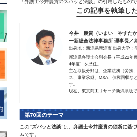
「弁護士今井慶貴のズバッと法談」の引用したもので
この記事を執筆し
今井 慶貴
（いまい やすた
一新総合法律事務所
理事長／
出身地：新潟県新潟市
出身大学：
新潟県弁護士会副会長（平成22年
4年度）を歴任。
主な取扱分野は、企業法務（労務
ス、事業承継、M&A、債権回収な
す。
現在、東京商工リサーチ新潟県版
第70回のテーマ
この
“ズバッと法談”
は、
弁護士今井慶貴の独断に基づ
ム
です。