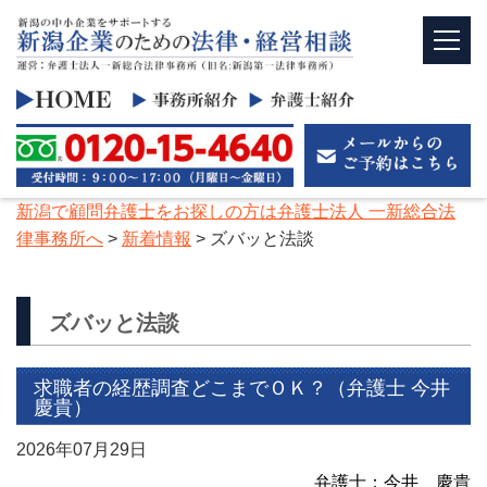
新潟で顧問弁護士をお探しの方は弁護士法人 一新総合法
律事務所へ
>
新着情報
>
ズバッと法談
ズバッと法談
求職者の経歴調査どこまでＯＫ？（弁護士 今井
慶貴）
2026年07月29日
弁護士：今井 慶貴