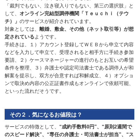
「裁判でもない、泣き寝入りでもない、第三の選択肢」と
して、
オンライン完結型調停機関「Ｔｅｕｃｈｉ（テウ
チ）」
のサービスが紹介されています。
対象としては、
離婚、敷金、その他（ネット取引等）が想
定されている
ようです。
手続きは、１）アカウント登録してＷＥＢから申立て内容
などを入力して申立て、受理されると相手方に手続き参加
要請、２）ケースマネージャーの進行のもとお互いの希望
条件を整理、３）弁護士や認定司法書士である調停人が和
解案を提示し、双方が合意すれば和解成立、４）オプショ
ンで取決め内容の公正証書作成もオンラインで依頼可能、
といった流れだそうです。
その２．気になるお値段は？
サービスの特徴として、
“成約手数料0円”、“原則2週間で
のスピード解決”、“専任の弁護士・司法書士が担当”、“ス