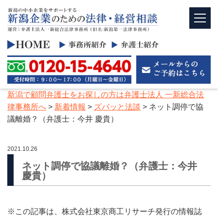
新潟で顧問弁護士をお探しの方は弁護士法人 一新総合法
律事務所へ
>
新着情報
>
ズバッと法談
>
ネット調停で協
議離婚？（弁護士：今井 慶貴）
2021.10.26
ネット調停で協議離婚？（弁護士：今井
慶貴）
※この記事は、株式会社東京商工リサーチ発行の情報誌