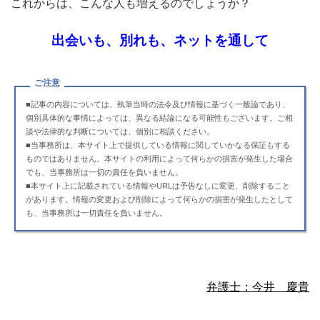
これからは、こんな人も増えるのでしょうか？
出会いも、別れも、ネットを通して
ご注意
■
記事の内容については、執筆当時の法令及び情報に基づく一般論であり、
個別具体的な事情によっては、異なる結論になる可能性もございます。ご相
談や法律的な判断については、個別に相談ください。
■
当事務所は、本サイト上で提供している情報に関していかなる保証もする
ものではありません。本サイトの利用によって何らかの損害が発生した場合
でも、当事務所は一切の責任を負いません。
■
本サイト上に記載されている情報やURLは予告なしに変更、削除すること
があります。情報の変更および削除によって何らかの損害が発生したとして
も、当事務所は一切責任を負いません。
弁護士：今井 慶貴