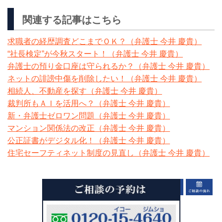
関連する記事はこちら
求職者の経歴調査どこまでＯＫ？（弁護士 今井 慶貴）
“社長検定”が今秋スタート！（弁護士 今井 慶貴）
弁護士の預り金口座は守られるか？（弁護士 今井 慶貴）
ネットの誹謗中傷を削除したい！（弁護士 今井 慶貴）
相続人、不動産を探す（弁護士 今井 慶貴）
裁判所もＡＩを活用へ？（弁護士 今井 慶貴）
新・弁護士ゼロワン問題（弁護士 今井 慶貴）
マンション関係法の改正（弁護士 今井 慶貴）
公正証書がデジタル化！（弁護士 今井 慶貴）
住宅セーフティネット制度の見直し（弁護士 今井 慶貴）