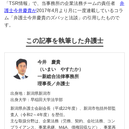
「TSR情報」で、当事務所の企業法務チームの責任者
弁
護士今井慶貴が
2017年4月より月に一度連載しているコラ
ム「弁護士今井慶貴のズバッと法談」の引用したもので
す。
この記事を執筆した弁護士
今井 慶貴
（いまい やすたか）
一新総合法律事務所
理事長／弁護士
出身地：新潟県新潟市
出身大学：早稲田大学法学部
新潟県弁護士会副会長（平成22年度）、新潟市包括外部監
査人（令和2～4年度）を歴任。
主な取扱分野は、企業法務（労務、契約、会社法務、コン
プライアンス、事業承継、M&A、債権回収など）、事業再