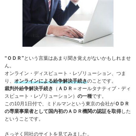
“ＯＤＲ”
という言葉はあまり聞き覚えがないかもしれませ
ん。
オンライン・ディスピュート・レゾリューション、つま
り、
オンラインによる紛争解決手続き
のことです。
裁判外紛争解決手続き
（
ＡＤＲ
＝オールタナティブ・ディ
スピュート・レゾリューション）
の一種
です。
この10月1日付で、ミドルマンという東京の会社が
ＯＤＲ
の専業事業者として国内初のＡＤＲ機関の認証を取得
した
ということです。
さっそく同社のサイトを見てみました。