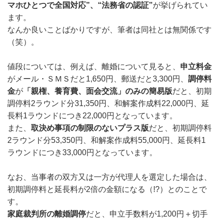
マホひとつで全国対応”、“法務
省の認証”
が挙げられてい
ます。
なんか良いことばかりですが、筆者は同社とは無関係です
（笑）。
値段については、例えば、離婚について見ると、
申立料金
がメール・ＳＭＳだと1,650円、郵送だと3,300円、
調停料
金
が
「親権、養育費、面会交
流」のみの簡易版
だと、初期
調停料2ラウンド分31,350円、和解案作成料22,000円、延
長料1ラウンドにつき22,000円となっています。
また、
取決め事項の制限のないプラス版
だと、初期調停料
2ラウンド分53,350円、和解案作成料55,000円、延長料1
ラウンドにつき33,000円となっています。
なお、当事者の双方又は一方が代理人を選定した場合は、
初期調停料と延長料が2倍の金額になる（!?）とのことで
す。
家庭裁判所の離婚調停
だと、申立手数料が1,200円＋切手