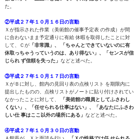
た。
②平成２７年１０月１６日の言動
Ｘが指示された作業（美術館の催事予定表 の作成）が間
に合わないまま予定通りに有給 休暇を取得したことに対
して、Ｃが
「非常識」、 「ちゃんとできていないのに有
休取っちゃうっていうのは、あり得ない」、「センスが信
じられ ず信頼を失った」
などと述べた。
③平成２７年１０月１７日の言動
ＸがＢに対し、館内の見回り表の点検リスト を期限内に
提出したものの、点検リストがノートに貼り付けされてい
なかったことに対して、
「美術館の職員としてふさわし
くない」、「任せられる仕事はない」、「あなたにふさわ
しい仕 事はここ以外の場所にある」
などと述べた。
④平成２７年１０月３０日の言動
Ａ館長が、Ｘと面談を行い、
「Ｘの性格では任 せられる