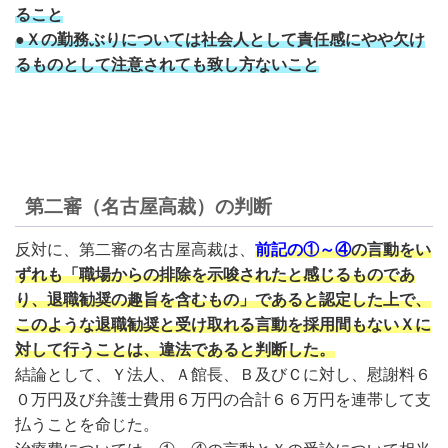
ること
●Ｘの勤務ぶりについては社会人として責任感にやや欠け
るものとして注意されても致し方ないこと
第二審（名古屋高裁）の判断
反対に、第二審の名古屋高裁は、
前記の①～④
の言動をい
ずれも「職場からの排除を示唆されたと感じるものであ
り、退職勧奨の趣旨を含むもの」であると認定した上で、
このような退職勧奨と受け取れる言動を採用間もないＸに
対して行うことは、違法であると判断した。
結論として、Ｙ法人、Ａ館長、Ｂ及びＣに対し、慰謝料６
０万円及び弁護士費用６万円の合計６６万円を連帯して支
払うことを命じた。