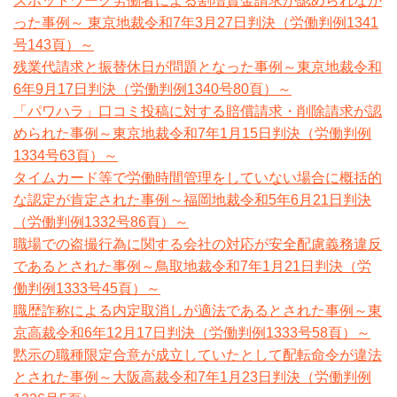
スポットワーク労働者による割増賃金請求が認められなか
った事例～ 東京地裁令和7年3月27日判決（労働判例1341
号143頁）～
残業代請求と振替休日が問題となった事例～東京地裁令和
6年9月17日判決（労働判例1340号80頁）～
「パワハラ」口コミ投稿に対する賠償請求・削除請求が認
められた事例～東京地裁令和7年1月15日判決（労働判例
1334号63頁）～
タイムカード等で労働時間管理をしていない場合に概括的
な認定が肯定された事例～福岡地裁令和5年6月21日判決
（労働判例1332号86頁）～
職場での盗撮行為に関する会社の対応が安全配慮義務違反
であるとされた事例～鳥取地裁令和7年1月21日判決（労
働判例1333号45頁）～
職歴詐称による内定取消しが適法であるとされた事例～東
京高裁令和6年12月17日判決（労働判例1333号58頁）～
黙示の職種限定合意が成立していたとして配転命令が違法
とされた事例～大阪高裁令和7年1月23日判決（労働判例