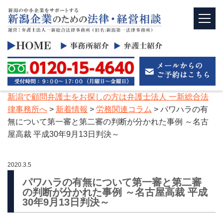
新潟で顧問弁護士をお探しの方は弁護士法人 一新総合法
律事務所へ
>
新着情報
>
労務関連コラム
>
パワハラの有
無について第一審と第二審の判断が分かれた事例 ～名古
屋高裁 平成30年9月13日判決～
2020.3.5
パワハラの有無について第一審と第二審
の判断が分かれた事例 ～名古屋高裁 平成
30年9月13日判決～