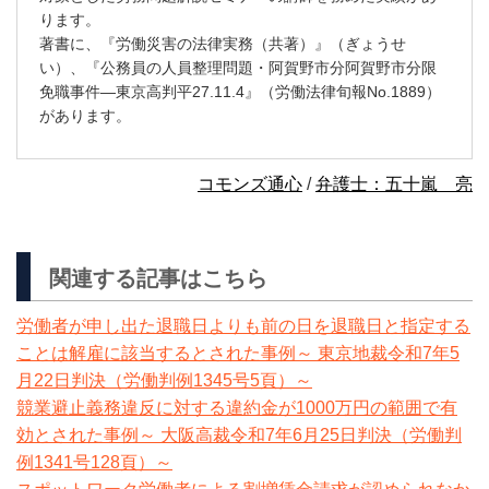
ります。
著書に、『労働災害の法律実務（共著）』（ぎょうせ
い）、『公務員の人員整理問題・阿賀野市分阿賀野市分限
免職事件―東京高判平27.11.4』（労働法律旬報No.1889）
があります。
コモンズ通心
/
弁護士：五十嵐 亮
関連する記事はこちら
労働者が申し出た退職日よりも前の日を退職日と指定する
ことは解雇に該当するとされた事例～ 東京地裁令和7年5
月22日判決（労働判例1345号5頁）～
競業避止義務違反に対する違約金が1000万円の範囲で有
効とされた事例～ 大阪高裁令和7年6月25日判決（労働判
例1341号128頁）～