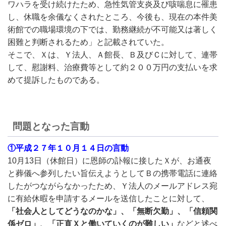
ワハラを受け続けたため、急性気管支炎及び咳喘息に罹患
し、休職を余儀なくされたところ、今後も、現在の本件美
術館での職場環境の下では、勤務継続が不可能又は著しく
困難と判断されるため」と記載されていた。
そこで、Ｘは、Ｙ法人、Ａ館長、Ｂ及びＣに対して、連帯
して、慰謝料、治療費等として約２００万円の支払いを求
めて提訴したものである。
問題となった言動
①平成２７年１０月１４日の言動
10月13日（休館日）に恩師の訃報に接したＸが、お通夜
と葬儀へ参列したい旨伝えようとしてＢの携帯電話に連絡
したがつながらなかったため、Ｙ法人のメールアドレス宛
に有給休暇を申請するメールを送信したことに対して、
「社会人としてどうなのかな」、「無断欠勤」、「信頼関
係ゼロ」、「正直Ｘと働いていくのが難しい」
などと述べ