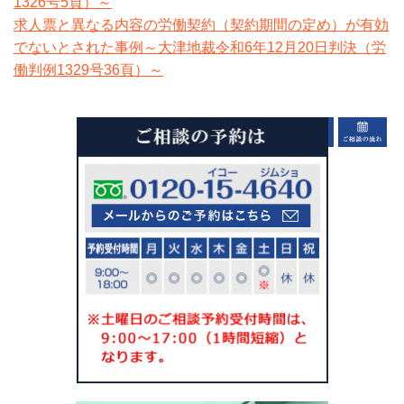
1326号5頁）～
求人票と異なる内容の労働契約（契約期間の定め）が有効
でないとされた事例～大津地裁令和6年12月20日判決（労
働判例1329号36頁）～