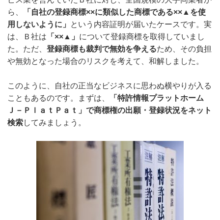
ら、
「自社の登録商標××に類似した商標である××▲を使
用しないように」
という内容証明が届いたケースです。実
は、Ｂ社は
「××▲」
について登録商標を取得していまし
た。ただ、
登録商標も裁判で無効を争える
ため、その負担
や無効となった場合のリスクを考えて、和解しました。
このように、自社の正当なビジネスに思わぬ横やりが入る
こともあるのです。まずは、
「特許情報プラットホーム
Ｊ－ＰｌａｔＰａｔ」で商標権の出願・登録状況をネット
検索
してみましょう。