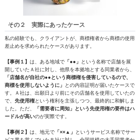
その２ 実際にあったケース
私の経験でも、クライアントが、商標権者から商標の使用
差止めを求められたケースがあります。
【事例１】
は、ある地域で
「●●」
という名称で店舗を展
開していたＡ社に対し、他県を本拠地とする同業者から、
「店舗名が自社の●●という商標権を侵害しているので、
商標を使用しないように」
との内容証明が届いたケースで
す。Ａ社は、出願日より前にその店舗名を使用していたの
で、
先使用権
という権利を主張しつつ、最終的に和解しま
した。ただ、
「需要者に周知」という先使用権の要件はハ
ードルが高い
のが実際です。
【事例２】
は、地元で
「××▲」
というサービス名称でサー
ビス業を営んでいたＢ社に対し、全国規模の大手同業者か