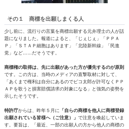
その１ 商標を出願しまくる人
少し前に、流行りの言葉を商標出願する元弁理士の人が話
題になりました。報道によると、「じぇじぇ」「ＰＰＡ
Ｐ」「ＳＴＡＰ細胞はあります」「北陸新幹線」「民進
党」など……だそうです。
商標権の取得は、先に出願があった方が優先するのが原則
です。この方は、当時のメディアの直撃取材に対して、
「あくまで権利は自分にあるのでピコ太郎が許可なくＰＰ
ＡＰを歌うと損害賠償請求の対象になる」と強気の姿勢を
示したそうです。
特許庁
からは、昨年５月に
「自らの商標を他人に商標登録
出願されている皆様へ（ご注意）」
で注意を喚起していま
す。要旨は、「最近、一部の出願人の方から他人の商標の