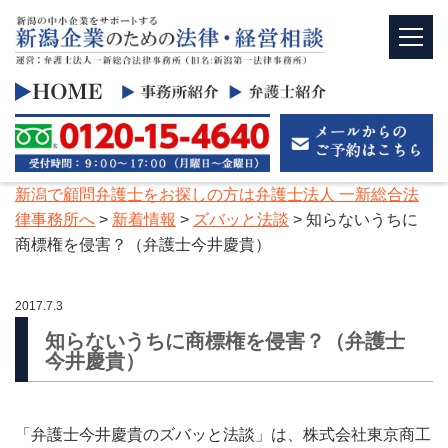
新潟で顧問弁護士をお探しの方は弁護士法人 一新総合法
律事務所へ
>
新着情報
>
ズバッと法談
>
知らないうちに
商標権を侵害？（弁護士今井慶貴）
2017.7.3
知らないうちに商標権を侵害？（弁護士
今井慶貴）
「弁護士今井慶貴のズバッと法談」は、株式会社東京商工