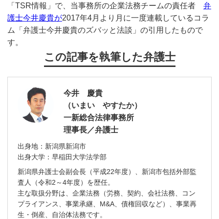
「TSR情報」で、当事務所の企業法務チームの責任者
弁
護士今井慶貴が
2017年4月より月に一度連載しているコラ
ム「弁護士今井慶貴のズバッと法談」の引用したもので
す。
この記事を執筆した弁護士
今井 慶貴
（いまい やすたか）
一新総合法律事務所
理事長／弁護士
出身地：新潟県新潟市
出身大学：早稲田大学法学部
新潟県弁護士会副会長（平成22年度）、新潟市包括外部監
査人（令和2～4年度）を歴任。
主な取扱分野は、企業法務（労務、契約、会社法務、コン
プライアンス、事業承継、M&A、債権回収など）、事業再
生・倒産、自治体法務です。