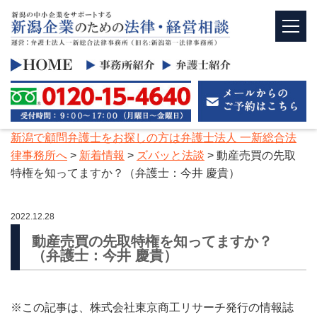
新潟で顧問弁護士をお探しの方は弁護士法人 一新総合法
律事務所へ
>
新着情報
>
ズバッと法談
>
動産売買の先取
特権を知ってますか？（弁護士：今井 慶貴）
2022.12.28
動産売買の先取特権を知ってますか？
（弁護士：今井 慶貴）
※この記事は、株式会社東京商工リサーチ発行の情報誌