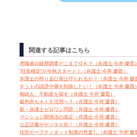
関連する記事はこちら
求職者の経歴調査どこまでＯＫ？（弁護士 今井 慶貴
“社長検定”が今秋スタート！（弁護士 今井 慶貴）
弁護士の預り金口座は守られるか？（弁護士 今井 慶
ネットの誹謗中傷を削除したい！（弁護士 今井 慶貴
相続人、不動産を探す（弁護士 今井 慶貴）
裁判所もＡＩを活用へ？（弁護士 今井 慶貴）
新・弁護士ゼロワン問題（弁護士 今井 慶貴）
マンション関係法の改正（弁護士 今井 慶貴）
公正証書がデジタル化！（弁護士 今井 慶貴）
住宅セーフティネット制度の見直し（弁護士 今井 慶