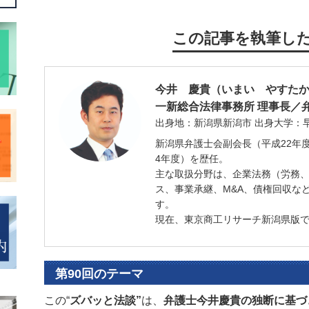
この記事を執筆し
今井 慶貴
（いまい やすた
一新総合法律事務所
理事長／
出身地：新潟県新潟市
出身大学：
新潟県弁護士会副会長（平成22年
4年度）を歴任。
主な取扱分野は、企業法務（労務
ス、事業承継、M&A、債権回収な
す。
現在、東京商工リサーチ新潟県版
第90回のテーマ
この“
ズバッと法談”
は、
弁護士今井慶貴の独断に基づ