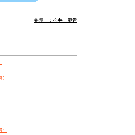
弁護士：今井 慶貴
）
貴）
）
貴）