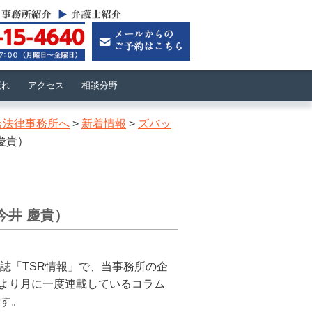
流れ
アクセス
相談分野
合法律事務所へ
>
新着情報
>
ズバッ
慶貴）
今井 慶貴）
誌「TSR情報」で、当事務所の企
4月より月に一度連載しているコラム
す。