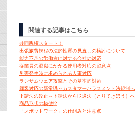
関連する記事はこちら
共同親権スタート！
出張旅費規程の法的性質の見直しの検討について
能力不足の労働者に対する会社の対応
従業員の退職にかかる使用者対応の留意点
災害発生時に求められる人事対応
ランサムウェア攻撃とその基本的対策
顧客対応の新常識～カスタマーハラスメント法規制へ
下請法の改正～下請法から取適法（とりてきほう）へ
商品形状の模倣!?
「スポットワーク」の仕組みと注意点