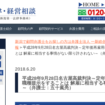
護士紹介
顧問先の声
顧問契約サービス
弁護士費用
ご相談の
新潟で顧問弁護士をお探しの方は弁護士法人 一新総
報
>
平成28年9月28日名古屋高裁判決～定年後再雇
とは 解雇に相当する事情がない限り許されない～（
2018.6.20
平成28年9月28日名古屋高裁判決～定
職種提示をすることは 解雇に相当する
～（弁護士：五十嵐亮）