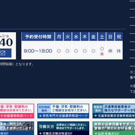
（1時間短縮）となります。
※
番
※
て