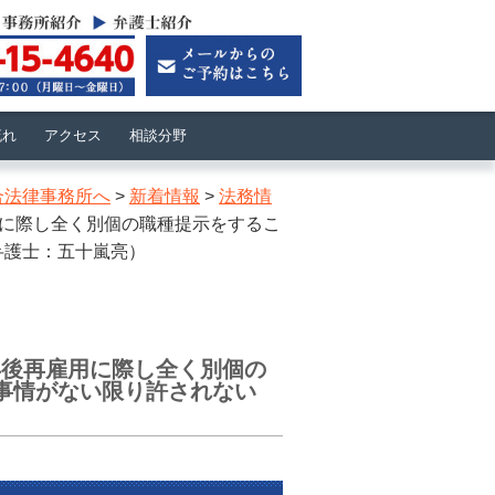
流れ
アクセス
相談分野
合法律事務所へ
>
新着情報
>
法務情
用に際し全く別個の職種提示をするこ
弁護士：五十嵐亮）
年後再雇用に際し全く別個の
事情がない限り許されない