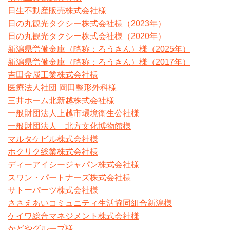
日生不動産販売株式会社様
日の丸観光タクシー株式会社様（2023年）
日の丸観光タクシー株式会社様（2020年）
新潟県労働金庫（略称：ろうきん）様（2025年）
新潟県労働金庫（略称：ろうきん）様（2017年）
吉田金属工業株式会社様
医療法人社団 岡田整形外科様
三井ホーム北新越株式会社様
一般財団法人上越市環境衛生公社様
一般財団法人 北方文化博物館様
マルタケビル株式会社様
ホクリク総業株式会社様
ディーアイシージャパン株式会社様
スワン・パートナーズ株式会社様
サトーパーツ株式会社様
ささえあいコミュニティ生活協同組合新潟様
ケイワ総合マネジメント株式会社様
かどやグループ様