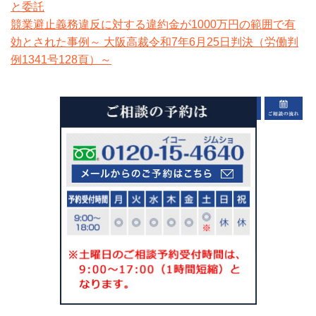
と委託
競業避止義務違反に対する違約金が1000万円の範囲で有
効とされた事例～ 大阪高裁令和7年6月25日判決（労働判
例1341号128頁）～