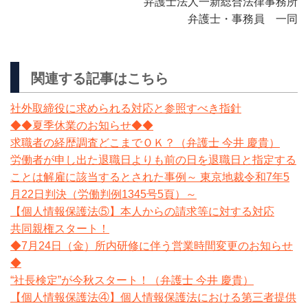
弁護士法人一新総合法律事務所
弁護士・事務員 一同
関連する記事はこちら
社外取締役に求められる対応と参照すべき指針
◆◆夏季休業のお知らせ◆◆
求職者の経歴調査どこまでＯＫ？（弁護士 今井 慶貴）
労働者が申し出た退職日よりも前の日を退職日と指定する
ことは解雇に該当するとされた事例～ 東京地裁令和7年5
月22日判決（労働判例1345号5頁）～
【個人情報保護法⑤】本人からの請求等に対する対応
共同親権スタート！
◆7月24日（金）所内研修に伴う営業時間変更のお知らせ
◆
“社長検定”が今秋スタート！（弁護士 今井 慶貴）
【個人情報保護法④】個人情報保護法における第三者提供