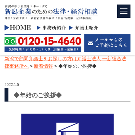
新潟で顧問弁護士をお探しの方は弁護士法人 一新総合法
律事務所へ
>
新着情報
>
◆年始のご挨拶◆
2022.1.5
◆年始のご挨拶◆