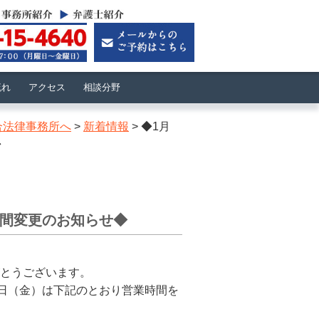
流れ
アクセス
相談分野
合法律事務所へ
>
新着情報
>
◆1月
​
間変更のお知らせ◆​
とうございます。
3日（金）は​
下記のとおり営業時間を