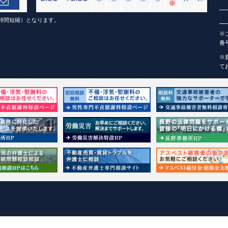
（1時間短縮）となります。
※
番
※
て