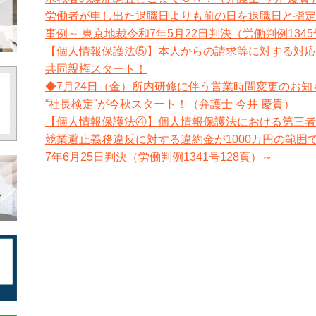
労働者が申し出た退職日よりも前の日を退職日と指定
事例～ 東京地裁令和7年5月22日判決（労働判例134
【個人情報保護法⑤】本人からの請求等に対する対応
共同親権スタート！
◆7月24日（金）所内研修に伴う営業時間変更のお知
“社長検定”が今秋スタート！（弁護士 今井 慶貴）
【個人情報保護法④】個人情報保護法における第三者
競業避止義務違反に対する違約金が1000万円の範囲
7年6月25日判決（労働判例1341号128頁）～