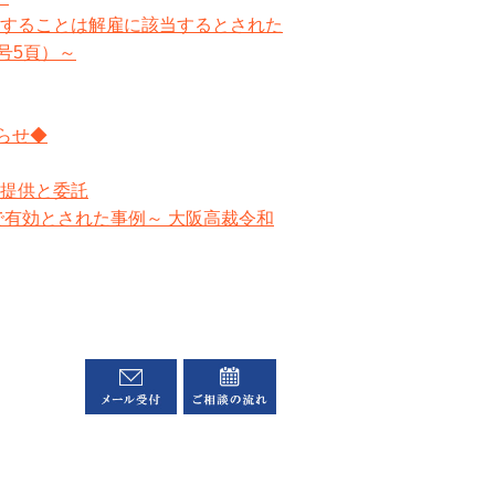
することは解雇に該当するとされた
5号5頁）～
らせ◆
提供と委託
で有効とされた事例～ 大阪高裁令和