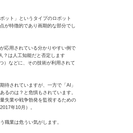
ボット」というタイプのロボット
る点が特徴的であり画期
的な部分でし
術が応用され
ている分かりやすい例で
（本人？は人工知能だと否定します
やつ）などに、その技術が利用
されて
期待されてい
ますが、一方で「AI」
あるのは？と危惧もされています。
量失業や戦争
勃発を監視するための
2017年10月）。
う職業は危う
い気がします。