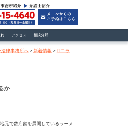
流れ
アクセス
相談分野
合法律事務所へ
>
新着情報
>
ITコラ
るか
地元で数店舗
を展開しているラーメ