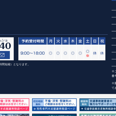
（1時間短縮）となります。
※
番
※
て