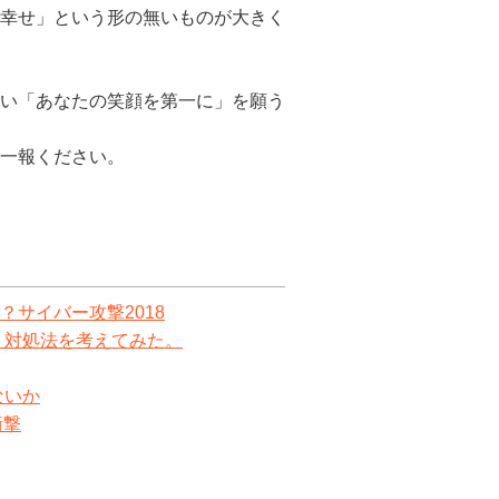
幸せ」という
形の無いものが大きく
い「あなたの
笑顔を第一に」を願う
一報ください
。
サイバー攻撃2018
で、対処法を考えてみた。
ないか
衝撃