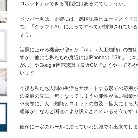
ロボット」ができる可能性はあるのでしょうか。
ペッパー君は、正確には「感情
認識ヒューマノイドロ
で、「クラ
ウドAI」によってすべてが制御されてい
ょう。
話題に上がる機会が増えた「AI」（人工知能）の技
すが、他にも私たちの身近にはiPhone
の「Siri」
が…）やGoogle
音声認識（最近CMでよくやってる
います。
今後も私たち人間の生活をサポートする形での応用が
の発展の先に、無くなってしまう可能性が
高い職業が
※実際に、人口知能とロボットの普及・拡大による大
組織が、なんと国連により設立されているそうです（
確かに一定のルールに沿っていれば誰でも出来てしま