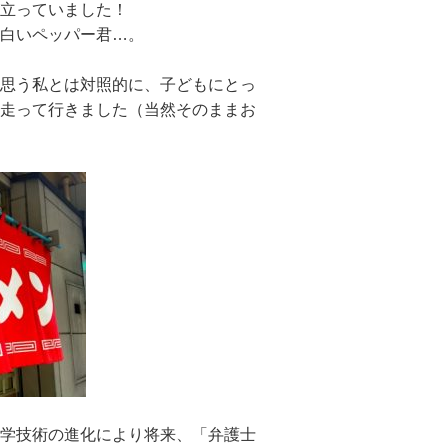
立っていました！
白いペッパー
君…。
思う私とは対
照的に、子どもにとっ
走って行きました（当然そのままお
学技術の進化により将来、「弁護士