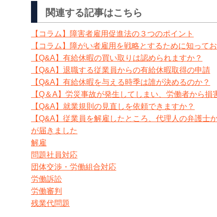
関連する記事はこちら
【コラム】障害者雇用促進法の３つのポイント
【コラム】障がい者雇用を戦略とするために知ってお
【Q&A】有給休暇の買い取りは認められますか？
【Q&A】退職する従業員からの有給休暇取得の申請
【Q&A】有給休暇を与える時季は誰が決めるのか？
【Q＆A】労災事故が発生してしまい、労働者から損
【Q&A】就業規則の見直しを依頼できますか？
【Q&A】従業員を解雇したところ、代理人の弁護士
が届きました
解雇
問題社員対応
団体交渉・労働組合対応
労働訴訟
労働審判
残業代問題