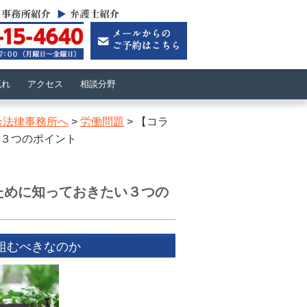
流れ
アクセス
相談分野
合法律事務所へ
>
労働問題
>
【コラ
３つのポイント
ために知っておきたい３つの
組むべきなのか