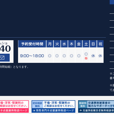
（1時間短縮）となります。
※
番
※
て