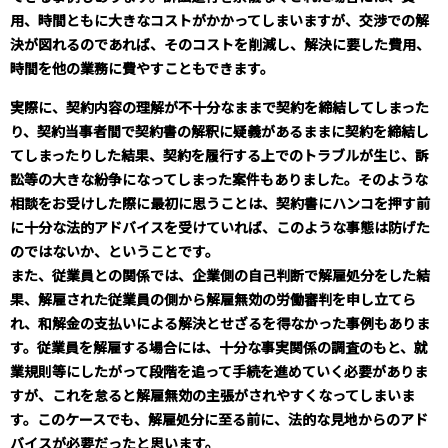
用、時間ともに大きなコストがかかってしまいますが、交渉での解
決が図れるのであれば、そのコストを削減し、解決に要した費用、
時間を他の業務に費やすこともできます。
実際に、契約内容の理解が不十分なままで契約を締結してしまった
り、契約当事者間で契約書の解釈に疑義があるままに契約を締結し
てしまったりした結果、契約を履行する上でのトラブルが生じ、訴
訟等の大きな紛争になってしまった案件もありました。そのような
相談をお受けした際に最初に思うことは、契約書にハンコを押す前
に十分な法的アドバイスを受けていれば、このような事態は防げた
のではないか、ということです。
また、従業員との関係では、企業側の自己判断で解雇処分をした結
果、解雇された従業員の側から解雇無効の労働審判を申し立てら
れ、和解金の支払いによる解決とせざるを得なかった事例もありま
す。従業員を解雇する場合には、十分な事実関係の調査のもと、就
業規則等にしたがって段階を追って手続を進めていく必要がありま
すが、これを怠ると解雇無効の主張がされやすくなってしまいま
す。このケースでも、解雇処分に至る前に、法的な見地からのアド
バイスが必要だったと思います。