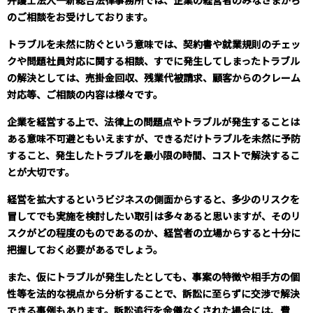
弁護士法人一新総合法律事務所では、企業の経営者のみなさまから
のご相談をお受けしております。
トラブルを未然に防ぐという意味では、契約書や就業規則のチェッ
クや問題社員対応に関する相談、すでに発生してしまったトラブル
の解決としては、売掛金回収、残業代被請求、顧客からのクレーム
対応等、ご相談の内容は様々です。
企業を経営する上で、法律上の問題点やトラブルが発生することは
ある意味不可避ともいえますが、できるだけトラブルを未然に予防
すること、発生したトラブルを最小限の時間、コストで解決するこ
とが大切です。
経営を拡大するというビジネスの側面からすると、多少のリスクを
冒してでも実施を検討したい取引は多々あると思いますが、そのリ
スクがどの程度のものであるのか、経営者の立場からすると十分に
把握しておく必要があるでしょう。
また、仮にトラブルが発生したとしても、事案の特徴や相手方の個
性等を法的な視点から分析することで、訴訟に至らずに交渉で解決
できる事例もあります。訴訟追行を余儀なくされた場合には、費